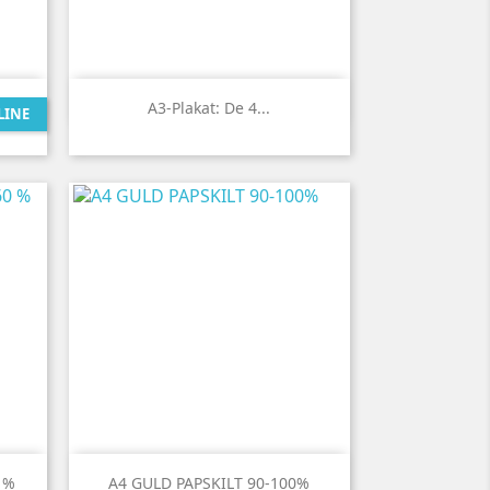

Vis her
A3-Plakat: De 4...
LINE

Vis her
 %
A4 GULD PAPSKILT 90-100%