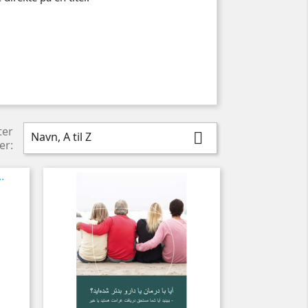
ter
Navn, A til Z

er: