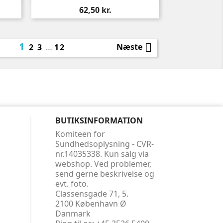
Pris
62,50 kr.
1

Næste
2
3
…
12
BUTIKSINFORMATION
Komiteen for
Sundhedsoplysning - CVR-
nr.14035338. Kun salg via
webshop. Ved problemer,
send gerne beskrivelse og
evt. foto.
Classensgade 71, 5.
2100 København Ø
Danmark