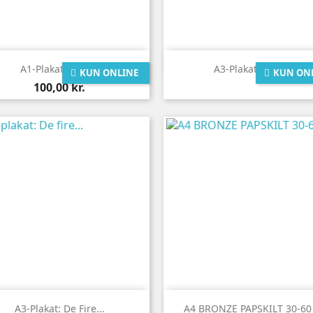


Vis her
Vis her
A1-Plakat: De 4...
A3-Plakat: De 4...
KUN ONLINE
KUN ON
Pris
100,00 kr.


Vis her
Vis her
A3-Plakat: De Fire...
A4 BRONZE PAPSKILT 30-60