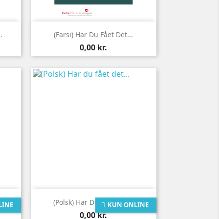

Vis her
.
(Farsi) Har Du Fået Det...
Pris
0,00 kr.

Vis her
.
(Polsk) Har Du Fået Det...
LINE
KUN ONLINE
Pris
0,00 kr.