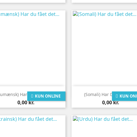


Vis her
Vis her
Rumænsk) Har Du Fået Det...
(Somali) Har Du Fået Det..
KUN ONLINE
KUN ON
Pris
Pris
0,00 kr.
0,00 kr.