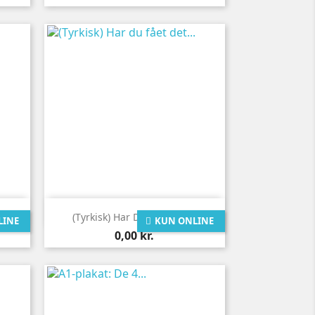

Vis her
.
(Tyrkisk) Har Du Fået Det...
LINE
KUN ONLINE
Pris
0,00 kr.