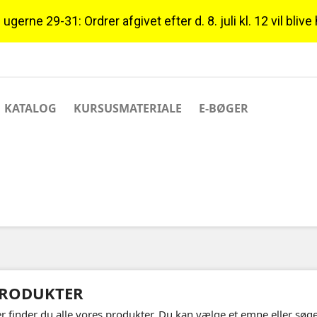
gerne 29-31: Ordrer afgivet efter d. 8. juli kl. 12 vil blive
KATALOG
KURSUSMATERIALE
E-BØGER
RODUKTER
r finder du alle vores produkter. Du kan vælge et emne eller søge 