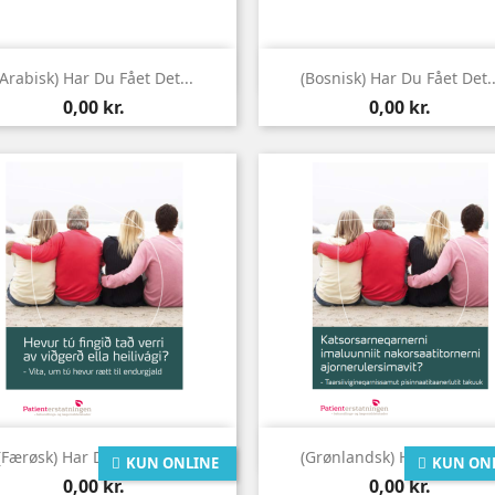


Vis her
Vis her
(Arabisk) Har Du Fået Det...
(Bosnisk) Har Du Fået Det..
Pris
Pris
0,00 kr.
0,00 kr.


Vis her
Vis her
(Færøsk) Har Du Fået Det...
(Grønlandsk) Har Du Fået..
KUN ONLINE
KUN ON
Pris
Pris
0,00 kr.
0,00 kr.