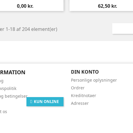
Pris
Pris
0,00 kr.
62,50 kr.
er 1-18 af 204 element(er)
ORMATION
DIN KONTO
Personlige oplysninger
ng
Ordrer
ivspolitik
Kreditnotaer
 og betingelser
KUN ONLINE
Adresser
t os