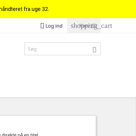
 håndteret fra uge 32.
shopping_cart

Kurv
(0)
Log ind

direkte på en titel.