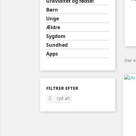
Graviditet og fødsel
Børn
Unge
Ældre
Sygdom
Sundhed
Apps
Der e
FILTRER EFTER
ryd alt
