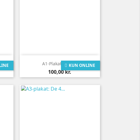

Vis her
A1-Plakat: De 4...
LINE
KUN ONLINE
Pris
100,00 kr.