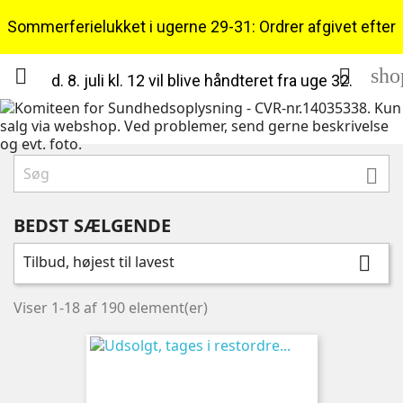
Sommerferielukket i ugerne 29-31: Ordrer afgivet efter
sho


d. 8. juli kl. 12 vil blive håndteret fra uge 32.

BEDST SÆLGENDE
Tilbud, højest til lavest

Viser 1-18 af 190 element(er)