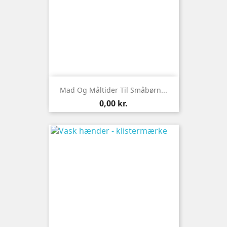
Mad Og Måltider Til Småbørn...
Pris
0,00 kr.