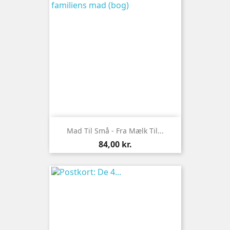
Mad Til Små - Fra Mælk Til...
Pris
84,00 kr.