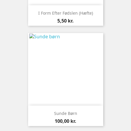
I Form Efter Fødslen (hæfte)
Pris
5,50 kr.
Sunde Børn
Pris
100,00 kr.