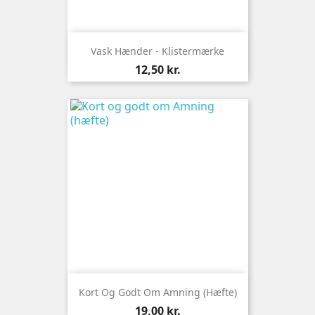
Vask Hænder - Klistermærke
Pris
12,50 kr.
Kort Og Godt Om Amning (hæfte)
Pris
19,00 kr.