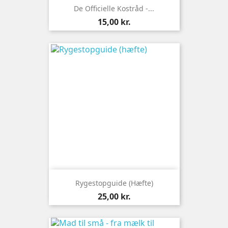
De Officielle Kostråd -...
Pris
15,00 kr.
Rygestopguide (hæfte)
Pris
25,00 kr.