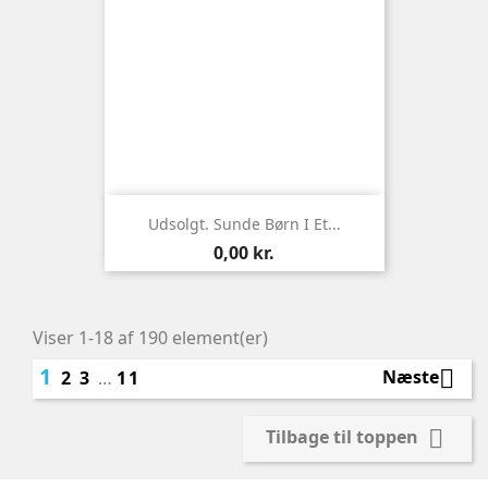
Udsolgt. Sunde Børn I Et...
Pris
0,00 kr.
Viser 1-18 af 190 element(er)
1

Næste
2
3
…
11

Tilbage til toppen