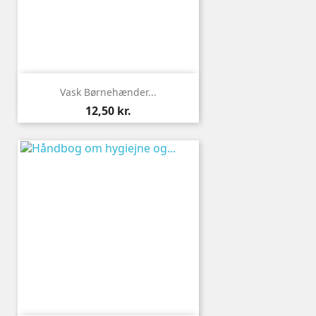
Vask Børnehænder...
Pris
12,50 kr.