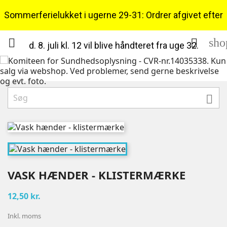
Sommerferielukket i ugerne 29-31: Ordrer afgivet efter
sho


d. 8. juli kl. 12 vil blive håndteret fra uge 32.

VASK HÆNDER - KLISTERMÆRKE
12,50 kr.
Inkl. moms