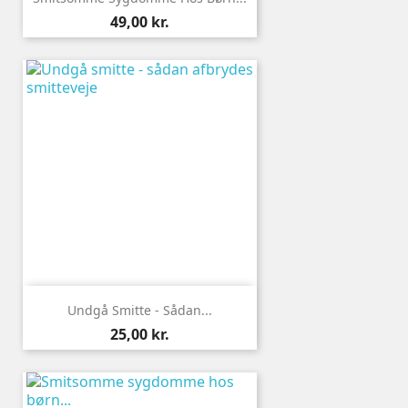
Pris
49,00 kr.
Undgå Smitte - Sådan...
Pris
25,00 kr.