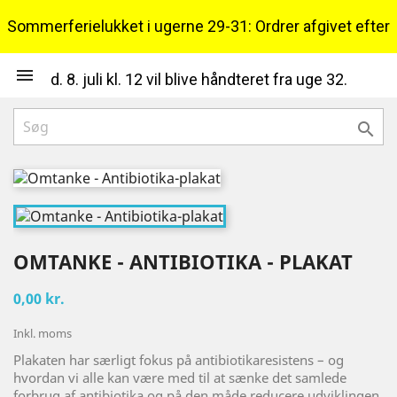
Sommerferielukket i ugerne 29-31: Ordrer afgivet efter

d. 8. juli kl. 12 vil blive håndteret fra uge 32.

OMTANKE - ANTIBIOTIKA - PLAKAT
0,00 kr.
Inkl. moms
Plakaten har særligt fokus på antibiotikaresistens – og
hvordan vi alle kan være med til at sænke det samlede
forbrug af antibiotika og på den måde reducere udviklingen