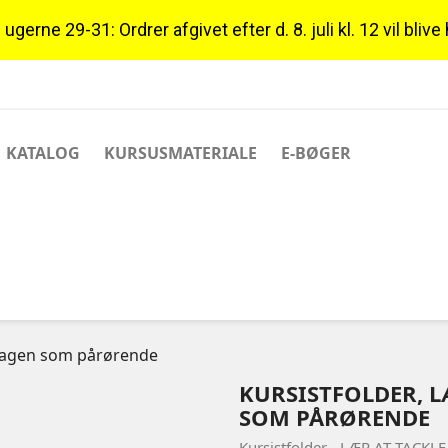
gerne 29-31: Ordrer afgivet efter d. 8. juli kl. 12 vil blive
KATALOG
KURSUSMATERIALE
E-BØGER
erdagen som pårørende
KURSISTFOLDER, L
SOM PÅRØRENDE
Kursistfolder - LÆR AT TACKL