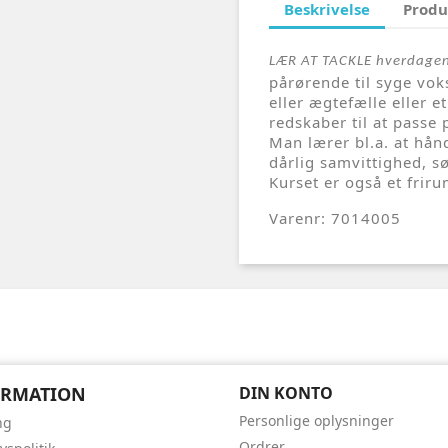
Beskrivelse
Produ
LÆR AT TACKLE hverdage
pårørende til syge vok
eller ægtefælle eller 
redskaber til at passe 
Man lærer bl.a. at hån
dårlig samvittighed, s
Kurset er også et fri
Varenr: 7014005
ORMATION
DIN KONTO
Personlige oplysninger
ng
Ordrer