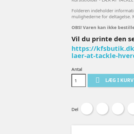
Folderen indeholder informat
mulighederne for deltagelse. 
OBS! Varen kan ikke bestil
Vil du printe den s
https://kfsbutik.dk
laer-at-tackle-hv
Antal

LÆG I KURV
Del