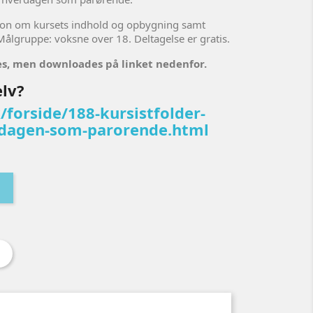
ion om kursets indhold og opbygning samt
Målgruppe: voksne over 18. Deltagelse er gratis.
les, men downloades på linket nedenfor.
elv?
/forside/188-kursistfolder-
erdagen-som-parorende.html