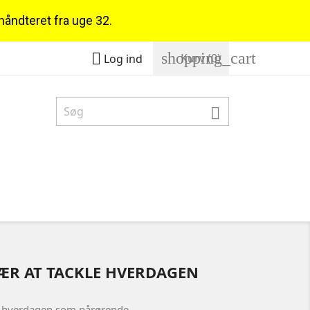
 håndteret fra uge 32.
shopping_cart

Kurv
(0)
Log ind

ÆR AT TACKLE HVERDAGEN
E hverdagen som pårørende.