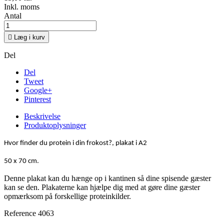
Inkl. moms
Antal

Læg i kurv
Del
Del
Tweet
Google+
Pinterest
Beskrivelse
Produktoplysninger
Hvor finder du protein i din frokost?, plakat i A2
50 x 70 cm.
Denne plakat kan du hænge op i kantinen så dine spisende gæster
kan se den. Plakaterne kan hjælpe dig med at gøre dine gæster
opmærksom på forskellige proteinkilder.
Reference
4063