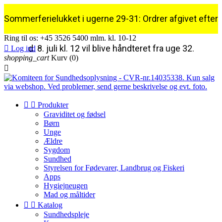
Sommerferielukket i ugerne 29-31: Ordrer afgivet efter
Ring til os:
+45 3526 5400 mlm. kl. 10-12
d. 8. juli kl. 12 vil blive håndteret fra uge 32.

Log ind
shopping_cart
Kurv
(0)



Produkter
Graviditet og fødsel
Børn
Unge
Ældre
Sygdom
Sundhed
Styrelsen for Fødevarer, Landbrug og Fiskeri
Apps
Hygiejneugen
Mad og måltider


Katalog
Sundhedspleje