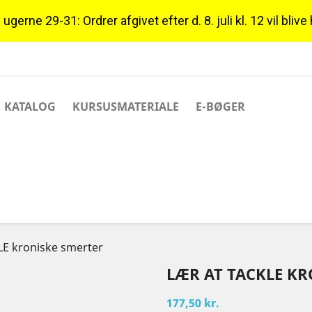
gerne 29-31: Ordrer afgivet efter d. 8. juli kl. 12 vil blive
KATALOG
KURSUSMATERIALE
E-BØGER
E kroniske smerter
LÆR AT TACKLE K
177,50 kr.