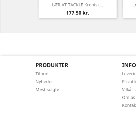
Vis her

LÆR AT TACKLE Kronisk...
L
Pris
177,50 kr.
PRODUKTER
INF
Tilbud
Leveri
Nyheder
Privatl
Mest solgte
Vilkår
Om os
Kontak