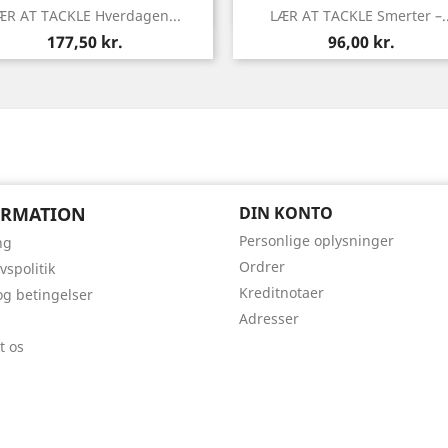
Vis her
Vis her


ÆR AT TACKLE Hverdagen...
LÆR AT TACKLE Smerter –..
Pris
Pris
177,50 kr.
96,00 kr.
ORMATION
DIN KONTO
Personlige oplysninger
ng
Ordrer
ivspolitik
Kreditnotaer
 og betingelser
Adresser
t os