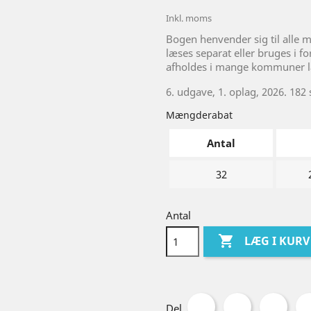
Inkl. moms
Bogen henvender sig til alle 
læses separat eller bruges i 
afholdes i mange kommuner la
6. udgave, 1. oplag, 2026. 18
Mængderabat
Antal
32
Antal

LÆG I KURV
Del